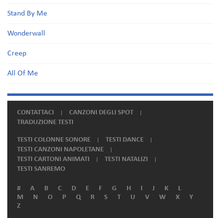
Stand By Me
Wonderwall
Creep
All Of Me
CONTATTACI
CANZONI DEGLI SPOT
TRADUZIONE TESTI
TESTI COLONNE SONORE
TESTI DANCE
TESTI CANZONI NAPOLETANE
TESTI CARTONI ANIMATI
TESTI NATALIZI
TESTI SANREMO
#
A
B
C
D
E
F
G
H
I
J
K
L
M
N
O
P
Q
R
S
T
U
V
W
X
Y
Z