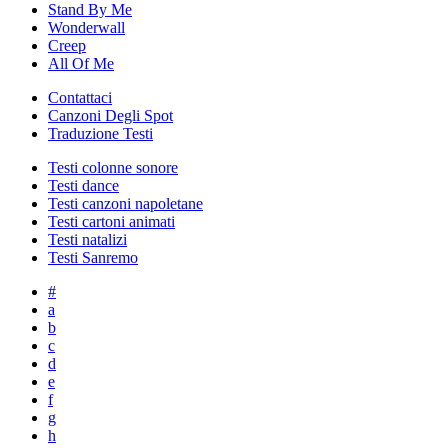
Stand By Me
Wonderwall
Creep
All Of Me
Contattaci
Canzoni Degli Spot
Traduzione Testi
Testi colonne sonore
Testi dance
Testi canzoni napoletane
Testi cartoni animati
Testi natalizi
Testi Sanremo
#
a
b
c
d
e
f
g
h