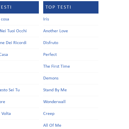
TESTI
TOP TESTI
a cosa
Iris
Nei Tuoi Occhi
Another Love
one Dei Ricordi
Disfruto
Casa
Perfect
a
The First Time
Demons
esto Sei Tu
Stand By Me
ore
Wonderwall
 Volta
Creep
All Of Me