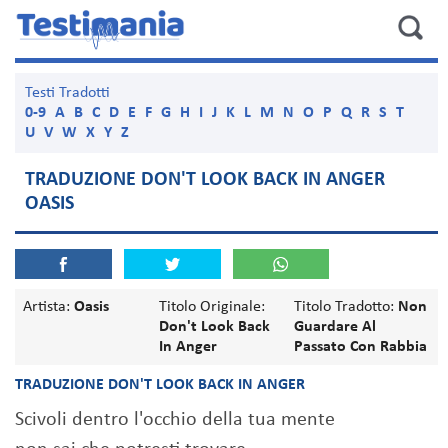
Testi Tradotti
0-9
A
B
C
D
E
F
G
H
I
J
K
L
M
N
O
P
Q
R
S
T
U
V
W
X
Y
Z
TRADUZIONE DON'T LOOK BACK IN ANGER
OASIS
Artista:
Oasis
Titolo Originale:
Titolo Tradotto:
Non
Don't Look Back
Guardare Al
In Anger
Passato Con Rabbia
TRADUZIONE DON'T LOOK BACK IN ANGER
Scivoli dentro l'occhio della tua mente