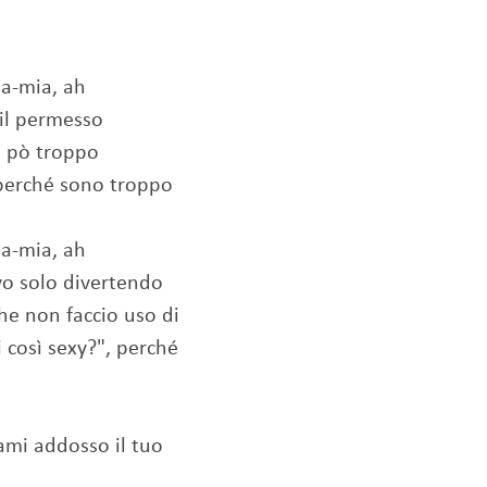
-mia, ah
 il permesso
n pò troppo
perché sono troppo
-mia, ah
vo solo divertendo
he non faccio uso di
 così sexy?", perché
i addosso il tuo