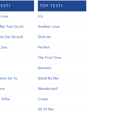
TESTI
TOP TESTI
a cosa
Iris
Nei Tuoi Occhi
Another Love
one Dei Ricordi
Disfruto
Casa
Perfect
a
The First Time
Demons
esto Sei Tu
Stand By Me
ore
Wonderwall
 Volta
Creep
All Of Me