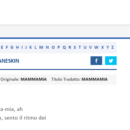
E
F
G
H
I
J
K
L
M
N
O
P
Q
R
S
T
U
V
W
X
Y
Z
NESKIN
 Originale:
MAMMAMIA
Titolo Tradotto:
MAMMAMIA
-mia, ah
, sento il ritmo dei