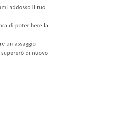
i addosso il tuo
ora di poter bere la
are un assaggio
li supererò di nuovo