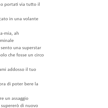
o portati via tutto il
cato in una volante
-mia, ah
iminale
i sento una superstar
lo che fosse un circo
i addosso il tuo
ora di poter bere la
are un assaggio
li supererò di nuovo