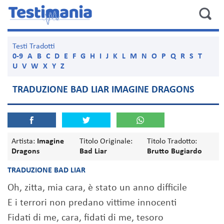
Testi Tradotti
0-9
A
B
C
D
E
F
G
H
I
J
K
L
M
N
O
P
Q
R
S
T
U
V
W
X
Y
Z
TRADUZIONE BAD LIAR IMAGINE DRAGONS
Artista:
Imagine
Titolo Originale:
Titolo Tradotto:
Dragons
Bad Liar
Brutto Bugiardo
TRADUZIONE BAD LIAR
Oh, zitta, mia cara, è stato un anno difficile
E i terrori non predano vittime innocenti
Fidati di me, cara, fidati di me, tesoro