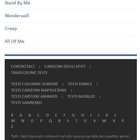
Stand By Me
Wonderwall
Creep
All Of Me
CONTATTACI
CANZONI DEGLI SPOT
TRADUZIONE TESTI
TESTI COLONNE SONORE
TESTI DANCE
TESTI CANZONI NAPOLETANE
TESTI CARTONI ANIMATI
TESTI NATALIZI
TESTI SANREMO
#
A
B
C
D
E
F
G
H
I
J
K
L
M
N
O
P
Q
R
S
T
U
V
W
X
Y
Z
Tutti i testi musicali contenuti nel sito sono proprietà dei rispettivi autori.