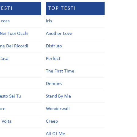
TESTI
TOP TESTI
a cosa
Iris
Nei Tuoi Occhi
Another Love
one Dei Ricordi
Disfruto
Casa
Perfect
a
The First Time
Demons
esto Sei Tu
Stand By Me
ore
Wonderwall
 Volta
Creep
All Of Me