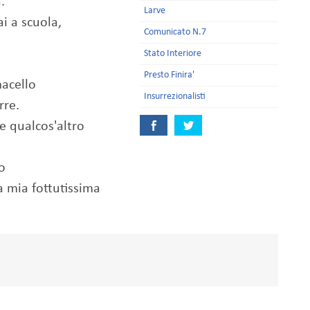
.
Larve
ai a scuola,
Comunicato N.7
Stato Interiore
Presto Finira'
macello
Insurrezionalisti
rre.
e qualcos'altro
o
a mia fottutissima