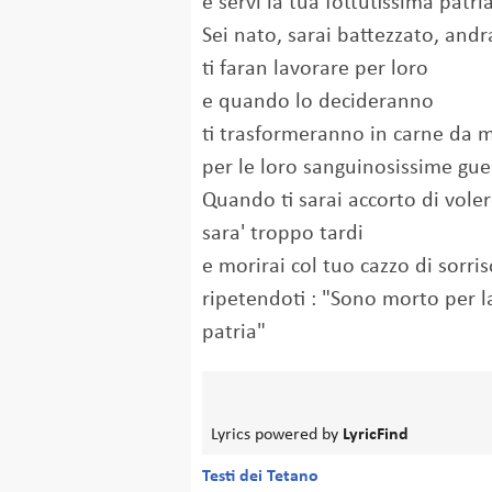
e servi la tua fottutissima patria
Sei nato, sarai battezzato, andr
ti faran lavorare per loro
e quando lo decideranno
ti trasformeranno in carne da 
per le loro sanguinosissime gue
Quando ti sarai accorto di voler
sara' troppo tardi
e morirai col tuo cazzo di sorris
ripetendoti : "Sono morto per l
patria"
Lyrics powered by
LyricFind
Testi dei Tetano