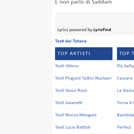
E non parlo di Saddam
Lyrics powered by
LyricFind
Testi dei Tetano
TOP ARTISTI
TOP 
Testi Ultimo
Più bell
Testi Pinguini Tattici Nucleari
Cascare 
Testi Vasco Rossi
La Stazi
Testi Jovanotti
Torna A 
Testi Marco Mengoni
Bambol
Testi Lucio Battisti
Perfect