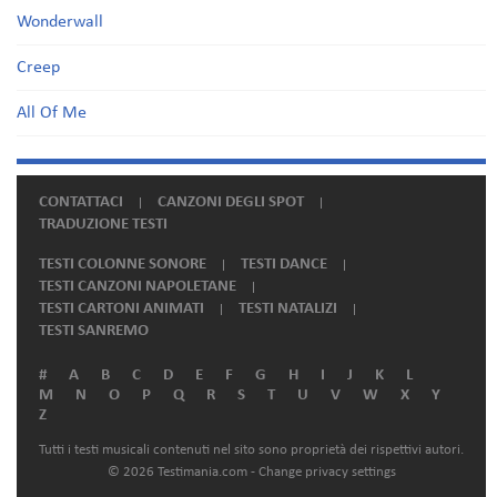
Wonderwall
Creep
All Of Me
CONTATTACI
CANZONI DEGLI SPOT
TRADUZIONE TESTI
TESTI COLONNE SONORE
TESTI DANCE
TESTI CANZONI NAPOLETANE
TESTI CARTONI ANIMATI
TESTI NATALIZI
TESTI SANREMO
#
A
B
C
D
E
F
G
H
I
J
K
L
M
N
O
P
Q
R
S
T
U
V
W
X
Y
Z
Tutti i testi musicali contenuti nel sito sono proprietà dei rispettivi autori.
© 2026 Testimania.com -
Change privacy settings