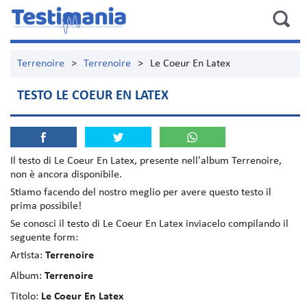
Terrenoire
>
Terrenoire
>
Le Coeur En Latex
TESTO LE COEUR EN LATEX
Il testo di
Le Coeur En Latex
, presente nell'album
Terrenoire
,
non è ancora disponibile.
Stiamo facendo del nostro meglio per avere questo testo il
prima possibile!
Se conosci il testo di Le Coeur En Latex inviacelo compilando il
seguente form:
Artista:
Terrenoire
Album:
Terrenoire
Titolo:
Le Coeur En Latex