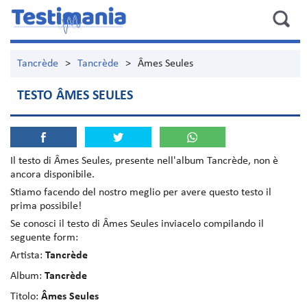
Tancrède
>
Tancrède
>
Âmes Seules
TESTO ÂMES SEULES
Il testo di
Âmes Seules
, presente nell'album
Tancrède
, non è
ancora disponibile.
Stiamo facendo del nostro meglio per avere questo testo il
prima possibile!
Se conosci il testo di Âmes Seules inviacelo compilando il
seguente form:
Artista:
Tancrède
Album:
Tancrède
Titolo:
Âmes Seules