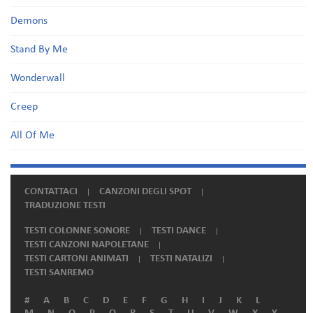
Demons
Stand By Me
Wonderwall
Creep
All Of Me
CONTATTACI
CANZONI DEGLI SPOT
TRADUZIONE TESTI
TESTI COLONNE SONORE
TESTI DANCE
TESTI CANZONI NAPOLETANE
TESTI CARTONI ANIMATI
TESTI NATALIZI
TESTI SANREMO
#
A
B
C
D
E
F
G
H
I
J
K
L