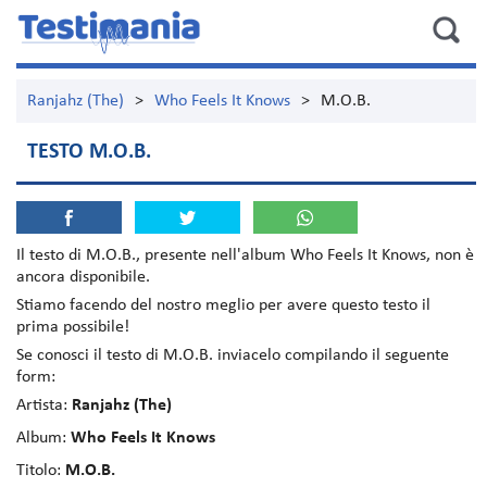
Ranjahz (The)
>
Who Feels It Knows
>
M.O.B.
TESTO M.O.B.
Il testo di
M.O.B.
, presente nell'album
Who Feels It Knows
, non è
ancora disponibile.
Stiamo facendo del nostro meglio per avere questo testo il
prima possibile!
Se conosci il testo di M.O.B. inviacelo compilando il seguente
form:
Artista:
Ranjahz (The)
Album:
Who Feels It Knows
Titolo:
M.O.B.