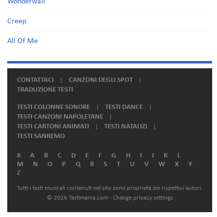
Wonderwall
Creep
All Of Me
CONTATTACI
CANZONI DEGLI SPOT
TRADUZIONE TESTI
TESTI COLONNE SONORE
TESTI DANCE
TESTI CANZONI NAPOLETANE
TESTI CARTONI ANIMATI
TESTI NATALIZI
TESTI SANREMO
#
A
B
C
D
E
F
G
H
I
J
K
L
M
N
O
P
Q
R
S
T
U
V
W
X
Y
Z
Tutti i testi musicali contenuti nel sito sono proprietà dei rispettivi autori.
© 2026 Testimania.com -
Change privacy settings