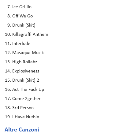
Ice Grillin
Off We Go
Drunk (Skit)
Killagraffi Anthem
Interlude
Masaqua Muzik
High Rollahz
Explosiveness
Drunk (Skit) 2
Act The Fuck Up
Come 2gether
3rd Person
I Have Nuthin
Altre Canzoni