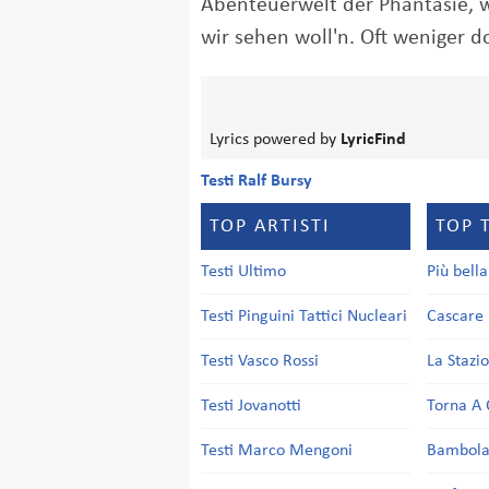
Abenteuerwelt der Phantasie,
wir sehen woll'n. Oft weniger d
Lyrics powered by
LyricFind
Testi Ralf Bursy
TOP ARTISTI
TOP 
Testi Ultimo
Più bell
Testi Pinguini Tattici Nucleari
Cascare 
Testi Vasco Rossi
La Stazi
Testi Jovanotti
Torna A 
Testi Marco Mengoni
Bambol