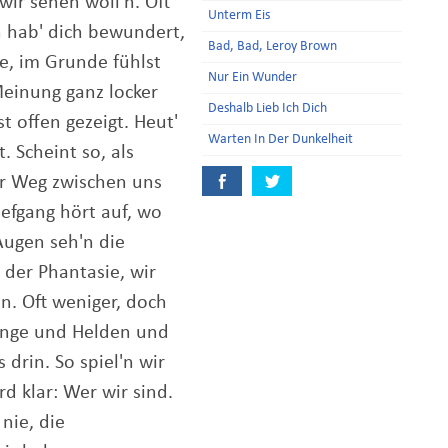
ir sehen woll'n. Oft
Unterm Eis
h hab' dich bewundert,
Bad, Bad, Leroy Brown
e, im Grunde fühlst
Nur Ein Wunder
einung ganz locker
Deshalb Lieb Ich Dich
t offen gezeigt. Heut'
Warten In Der Dunkelheit
. Scheint so, als
Der Weg zwischen uns
iefgang hört auf, wo
Augen seh'n die
der Phantasie, wir
. Oft weniger, doch
linge und Helden und
s drin. So spiel'n wir
d klar: Wer wir sind.
nie, die