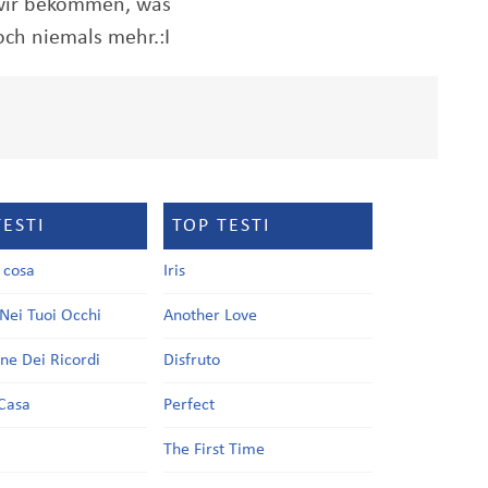
 wir bekommen, was
och niemals mehr.:I
TESTI
TOP TESTI
a cosa
Iris
Nei Tuoi Occhi
Another Love
one Dei Ricordi
Disfruto
Casa
Perfect
a
The First Time