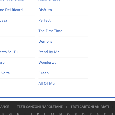
one Dei Ricordi
Disfruto
Casa
Perfect
a
The First Time
Demons
esto Sei Tu
Stand By Me
ore
Wonderwall
 Volta
Creep
All Of Me
DANCE
TESTI CANZONI NAPOLETANE
TESTI CARTONI ANIMATI
F
G
H
I
J
K
L
M
N
O
P
Q
R
S
T
U