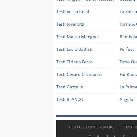
Testi Vasco Rossi
La Stazi
Testi Jovanotti
Torna A 
Testi Marco Mengoni
Bambol
Testi Lucio Battisti
Perfect
Testi Tiziano Ferro
Tutto Qu
Testi Cesare Cremonini
Fai Rum
Testi Gazzelle
La Prima
Testi BLANCO
Angela
TESTI COLONNE SONORE
TESTI 
#
A
B
C
D
E