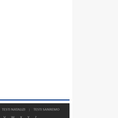
TESTI NATALIZI
TESTI SANREMO
V
W
X
Y
Z