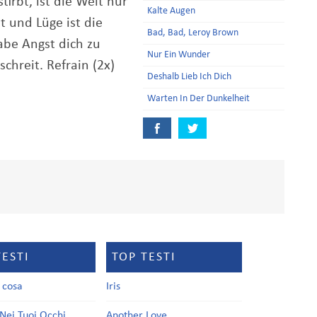
tirbt, ist die Welt nur
Kalte Augen
t und Lüge ist die
Bad, Bad, Leroy Brown
habe Angst dich zu
Nur Ein Wunder
schreit. Refrain (2x)
Deshalb Lieb Ich Dich
Warten In Der Dunkelheit
TESTI
TOP TESTI
a cosa
Iris
Nei Tuoi Occhi
Another Love