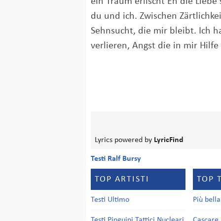
ein Traum erlischt Eh die Liebe s
du und ich. Zwischen Zärtlichkei
Sehnsucht, die mir bleibt. Ich 
verlieren, Angst die in mir Hilfe 
Lyrics powered by
LyricFind
Testi Ralf Bursy
TOP ARTISTI
TOP 
Testi Ultimo
Più bell
Testi Pinguini Tattici Nucleari
Cascare 