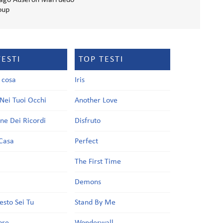
iago Auseron Marruedo
oup
TESTI
TOP TESTI
a cosa
Iris
Nei Tuoi Occhi
Another Love
one Dei Ricordi
Disfruto
Casa
Perfect
a
The First Time
Demons
esto Sei Tu
Stand By Me