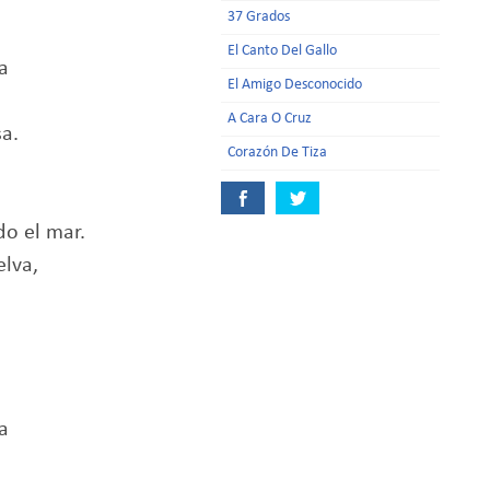
37 Grados
El Canto Del Gallo
a
El Amigo Desconocido
A Cara O Cruz
sa.
Corazón De Tiza
do el mar.
elva,
a