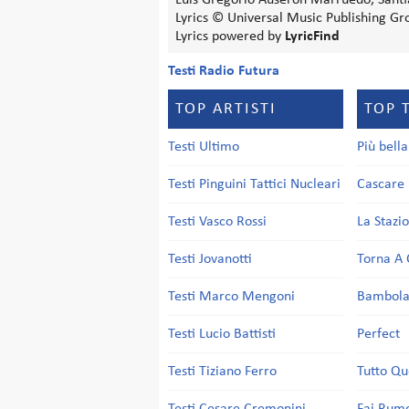
Luis Gregorio Auseron Marruedo, Sant
Lyrics © Universal Music Publishing Gr
Lyrics powered by
LyricFind
Testi Radio Futura
TOP ARTISTI
TOP 
Testi Ultimo
Più bell
Testi Pinguini Tattici Nucleari
Cascare 
Testi Vasco Rossi
La Stazi
Testi Jovanotti
Torna A 
Testi Marco Mengoni
Bambol
Testi Lucio Battisti
Perfect
Testi Tiziano Ferro
Tutto Qu