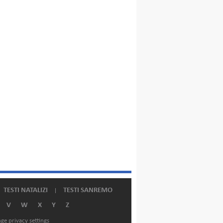
TESTI NATALIZI
TESTI SANREMO
V
W
X
Y
Z
ge privacy settings