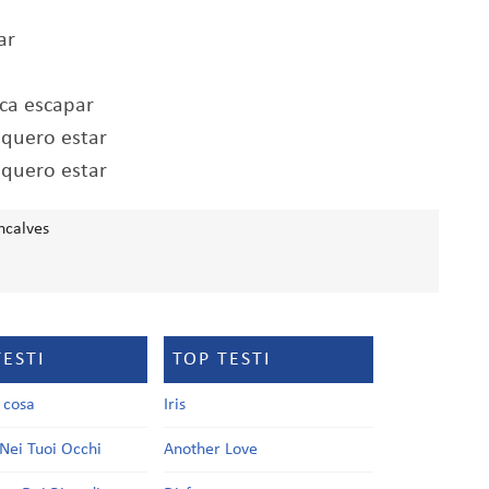
ar
nca escapar
 quero estar
 quero estar
ncalves
TESTI
TOP TESTI
a cosa
Iris
Nei Tuoi Occhi
Another Love