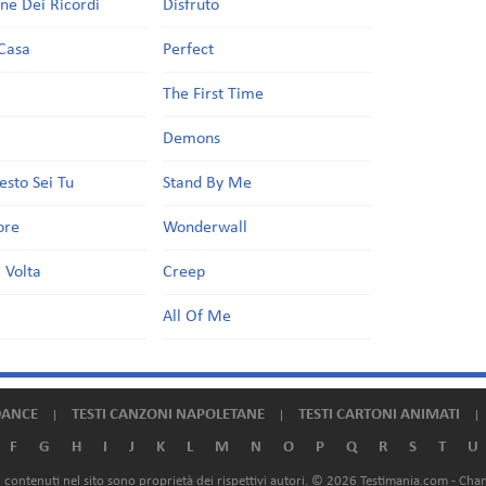
one Dei Ricordi
Disfruto
Casa
Perfect
a
The First Time
Demons
esto Sei Tu
Stand By Me
ore
Wonderwall
 Volta
Creep
All Of Me
DANCE
TESTI CANZONI NAPOLETANE
TESTI CARTONI ANIMATI
F
G
H
I
J
K
L
M
N
O
P
Q
R
S
T
U
ali contenuti nel sito sono proprietà dei rispettivi autori. © 2026 Testimania.com -
Chan