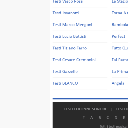
Testi Vasco Rossi
La Stazi
Testi Jovanotti
Torna A 
Testi Marco Mengoni
Bambol
Testi Lucio Battisti
Perfect
Testi Tiziano Ferro
Tutto Qu
Testi Cesare Cremonini
Fai Rum
Testi Gazzelle
La Prima
Testi BLANCO
Angela
TESTI COLONNE SONORE
TESTI 
#
A
B
C
D
E
Tutti i testi music