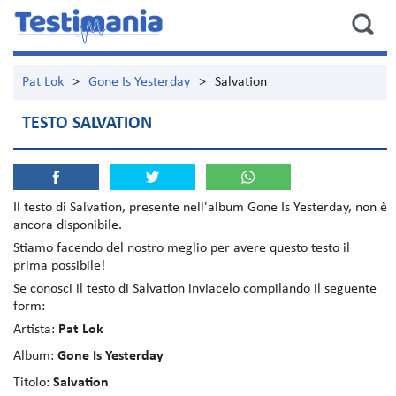
Pat Lok
>
Gone Is Yesterday
>
Salvation
TESTO SALVATION
Il testo di
Salvation
, presente nell'album
Gone Is Yesterday
, non è
ancora disponibile.
Stiamo facendo del nostro meglio per avere questo testo il
prima possibile!
Se conosci il testo di Salvation inviacelo compilando il seguente
form:
Artista:
Pat Lok
Album:
Gone Is Yesterday
Titolo:
Salvation