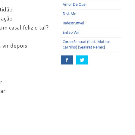
Amor De Que
tidão
Disk Me
ração
Indestrutível
 casal feliz e tal?
Então Vai
s
Corpo Sensual (feat. Mateus
vir depois
Carrilho) [Seakret Remix]
r
ar