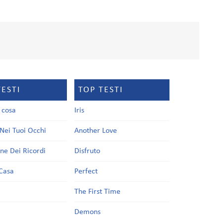
TESTI
TOP TESTI
a cosa
Iris
Nei Tuoi Occhi
Another Love
one Dei Ricordi
Disfruto
Casa
Perfect
a
The First Time
Demons