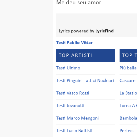
Me deu seu amor
Lyrics powered by
LyricFind
Testi Pabllo Vittar
TOP ARTISTI
TOP 
Testi Ultimo
Più bell
Testi Pinguini Tattici Nucleari
Cascare 
Testi Vasco Rossi
La Stazi
Testi Jovanotti
Torna A 
Testi Marco Mengoni
Bambol
Testi Lucio Battisti
Perfect