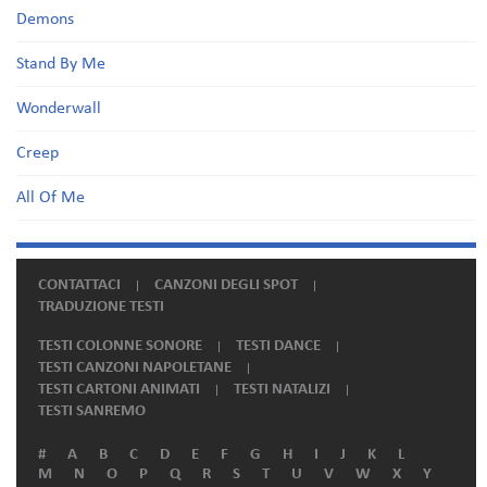
Demons
Stand By Me
Wonderwall
Creep
All Of Me
CONTATTACI
CANZONI DEGLI SPOT
TRADUZIONE TESTI
TESTI COLONNE SONORE
TESTI DANCE
TESTI CANZONI NAPOLETANE
TESTI CARTONI ANIMATI
TESTI NATALIZI
TESTI SANREMO
#
A
B
C
D
E
F
G
H
I
J
K
L
M
N
O
P
Q
R
S
T
U
V
W
X
Y