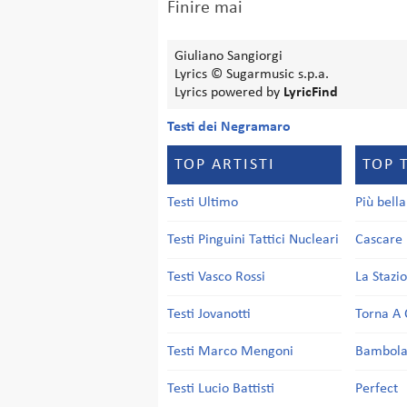
Finire mai
Giuliano Sangiorgi
Lyrics © Sugarmusic s.p.a.
Lyrics powered by
LyricFind
Testi dei Negramaro
TOP ARTISTI
TOP 
Testi Ultimo
Più bell
Testi Pinguini Tattici Nucleari
Cascare 
Testi Vasco Rossi
La Stazi
Testi Jovanotti
Torna A 
Testi Marco Mengoni
Bambol
Testi Lucio Battisti
Perfect