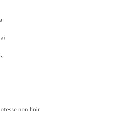
ai
ai
ia
potesse non finir