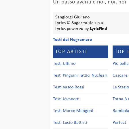
Un passo avanti e noi, noi, noi
Sangiorgi Giuliano
Lyrics © Sugarmusic s.p.a.
Lyrics powered by
LyricFind
Testi dei Negramaro
TOP ARTISTI
TOP 
Testi Ultimo
Più bell
Testi Pinguini Tattici Nucleari
Cascare 
Testi Vasco Rossi
La Stazi
Testi Jovanotti
Torna A 
Testi Marco Mengoni
Bambol
Testi Lucio Battisti
Perfect