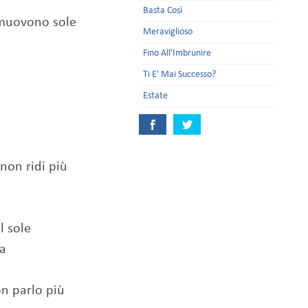
Basta Così
 muovono sole
Meraviglioso
Fino All'Imbrunire
Ti E' Mai Successo?
Estate
non ridi più
l sole
ra
on parlo più