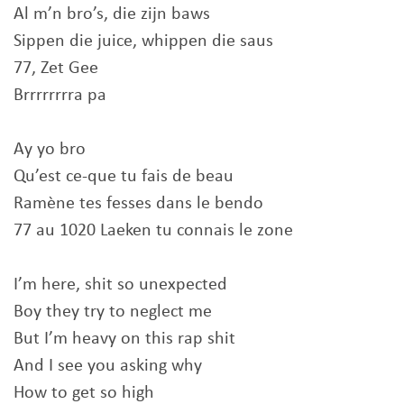
Al m’n bro’s, die zijn baws
Sippen die juice, whippen die saus
77, Zet Gee
Brrrrrrrra pa
Ay yo bro
Qu’est ce-que tu fais de beau
Ramène tes fesses dans le bendo
77 au 1020 Laeken tu connais le zone
I’m here, shit so unexpected
Boy they try to neglect me
But I’m heavy on this rap shit
And I see you asking why
How to get so high