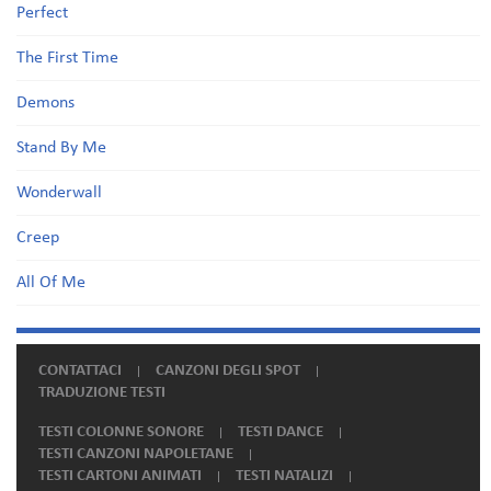
Perfect
The First Time
Demons
Stand By Me
Wonderwall
Creep
All Of Me
CONTATTACI
CANZONI DEGLI SPOT
TRADUZIONE TESTI
TESTI COLONNE SONORE
TESTI DANCE
TESTI CANZONI NAPOLETANE
TESTI CARTONI ANIMATI
TESTI NATALIZI