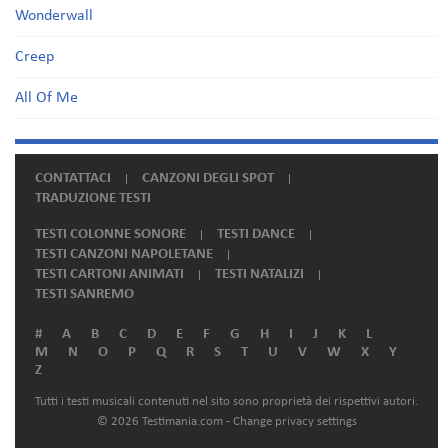
Wonderwall
Creep
All Of Me
CONTATTACI
CANZONI DEGLI SPOT
TRADUZIONE TESTI
TESTI COLONNE SONORE
TESTI DANCE
TESTI CANZONI NAPOLETANE
TESTI CARTONI ANIMATI
TESTI NATALIZI
TESTI SANREMO
#
A
B
C
D
E
F
G
H
I
J
K
L
M
N
O
P
Q
R
S
T
U
V
W
X
Y
Z
Tutti i testi musicali contenuti nel sito sono proprietà dei rispettivi autori.
© 2026 Testimania.com -
Change privacy settings