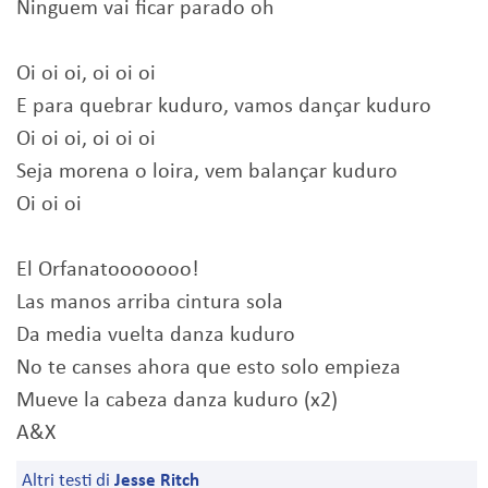
Ninguem vai ficar parado oh
Oi oi oi, oi oi oi
E para quebrar kuduro, vamos dançar kuduro
Oi oi oi, oi oi oi
Seja morena o loira, vem balançar kuduro
Oi oi oi
El Orfanatooooooo!
Las manos arriba cintura sola
Da media vuelta danza kuduro
No te canses ahora que esto solo empieza
Mueve la cabeza danza kuduro (x2)
A&X
Altri testi di
Jesse Ritch