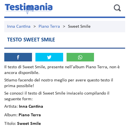
Inna Cantina
>
Piano Terra
>
Sweet Smile
TESTO SWEET SMILE
Il testo di
Sweet Smile
, presente nell'album
Piano Terra
, non è
ancora disponibile.
Stiamo facendo del nostro meglio per avere questo testo il
prima possibile!
Se conosci il testo di Sweet Smile inviacelo compilando il
seguente form:
Artista:
Inna Cantina
Album:
Piano Terra
Titolo:
Sweet Smile