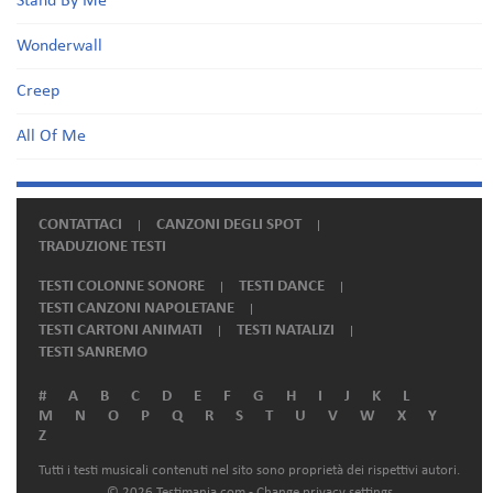
Stand By Me
Wonderwall
Creep
All Of Me
CONTATTACI
CANZONI DEGLI SPOT
TRADUZIONE TESTI
TESTI COLONNE SONORE
TESTI DANCE
TESTI CANZONI NAPOLETANE
TESTI CARTONI ANIMATI
TESTI NATALIZI
TESTI SANREMO
#
A
B
C
D
E
F
G
H
I
J
K
L
M
N
O
P
Q
R
S
T
U
V
W
X
Y
Z
Tutti i testi musicali contenuti nel sito sono proprietà dei rispettivi autori.
© 2026 Testimania.com -
Change privacy settings