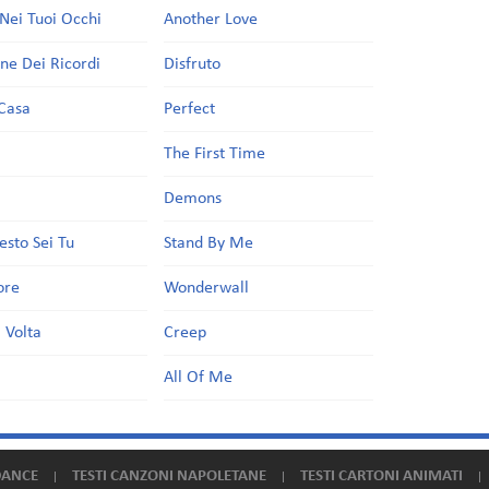
Nei Tuoi Occhi
Another Love
one Dei Ricordi
Disfruto
Casa
Perfect
a
The First Time
Demons
esto Sei Tu
Stand By Me
ore
Wonderwall
 Volta
Creep
All Of Me
DANCE
TESTI CANZONI NAPOLETANE
TESTI CARTONI ANIMATI