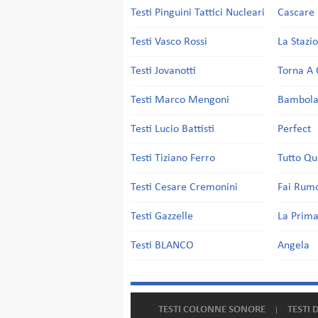
Testi Pinguini Tattici Nucleari
Cascare 
Testi Vasco Rossi
La Stazi
Testi Jovanotti
Torna A 
Testi Marco Mengoni
Bambol
Testi Lucio Battisti
Perfect
Testi Tiziano Ferro
Tutto Qu
Testi Cesare Cremonini
Fai Rum
Testi Gazzelle
La Prima
Testi BLANCO
Angela
TESTI COLONNE SONORE
TESTI 