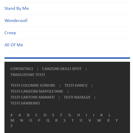
Stand By Me
Wonderwall
Creep
All Of Me
CONTATTACI
CANZONI DEGLI SPOT
TRADUZIONE TESTI
TESTI COLONNE SONORE
TESTI DANCE
TESTI CANZONI NAPOLETANE
TESTI CARTONI ANIMATI
TESTI NATALIZI
TESTI SANREMO
#
A
B
C
D
E
F
G
H
I
J
K
L
M
N
O
P
Q
R
S
T
U
V
W
X
Y
Z