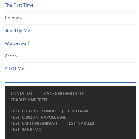
The First Time
Demons
Stand By Me
Wonderwall
Creep
All Of Me
CONTATTACI
CANZONI DEGLI SPOT
TRADUZIONE TESTI
TESTI COLONNE SONORE
TESTI DANCE
TESTI CANZONI NAPOLETANE
TESTI CARTONI ANIMATI
TESTI NATALIZI
TESTI SANREMO