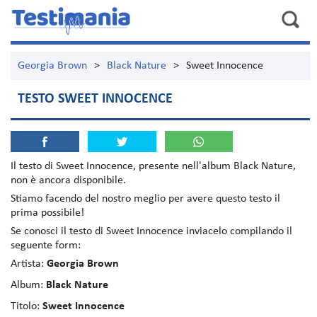
Georgia Brown
>
Black Nature
>
Sweet Innocence
TESTO SWEET INNOCENCE
Il testo di
Sweet Innocence
, presente nell'album
Black Nature
,
non è ancora disponibile.
Stiamo facendo del nostro meglio per avere questo testo il
prima possibile!
Se conosci il testo di Sweet Innocence inviacelo compilando il
seguente form:
Artista:
Georgia Brown
Album:
Black Nature
Titolo:
Sweet Innocence