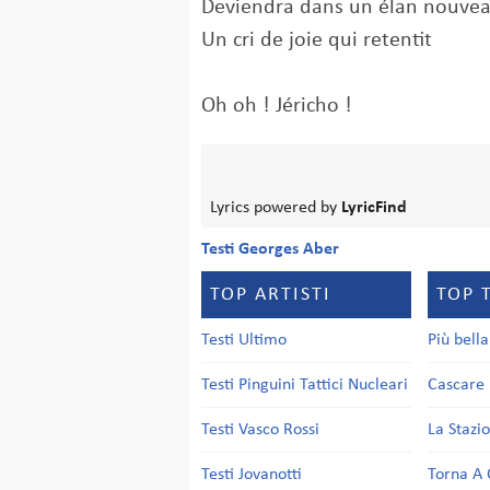
Deviendra dans un élan nouve
Un cri de joie qui retentit
Oh oh ! Jéricho !
Lyrics powered by
LyricFind
Testi Georges Aber
TOP ARTISTI
TOP 
Testi Ultimo
Più bell
Testi Pinguini Tattici Nucleari
Cascare 
Testi Vasco Rossi
La Stazi
Testi Jovanotti
Torna A 