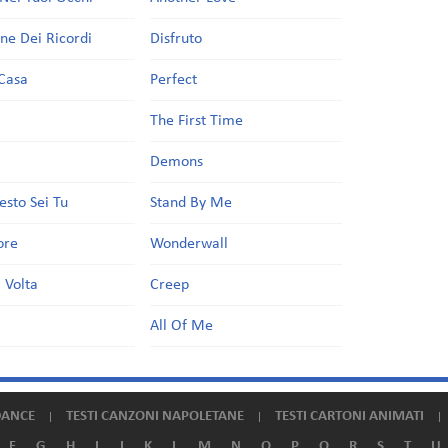
one Dei Ricordi
Disfruto
Casa
Perfect
a
The First Time
Demons
esto Sei Tu
Stand By Me
ore
Wonderwall
 Volta
Creep
All Of Me
DANCE
TESTI CANZONI NAPOLETANE
TESTI CARTONI ANIMATI
F
G
H
I
J
K
L
M
N
O
P
Q
R
S
T
U