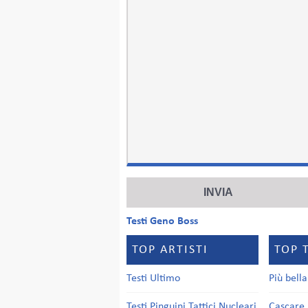
Testi Geno Boss
TOP ARTISTI
TOP 
Testi Ultimo
Più bell
Testi Pinguini Tattici Nucleari
Cascare 