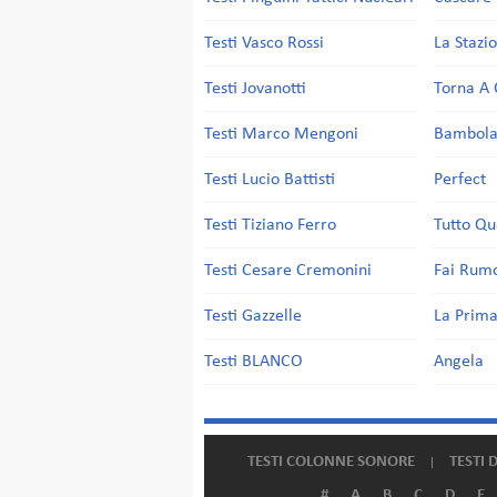
Testi Vasco Rossi
La Stazi
Testi Jovanotti
Torna A 
Testi Marco Mengoni
Bambol
Testi Lucio Battisti
Perfect
Testi Tiziano Ferro
Tutto Qu
Testi Cesare Cremonini
Fai Rum
Testi Gazzelle
La Prima
Testi BLANCO
Angela
TESTI COLONNE SONORE
TESTI 
#
A
B
C
D
E