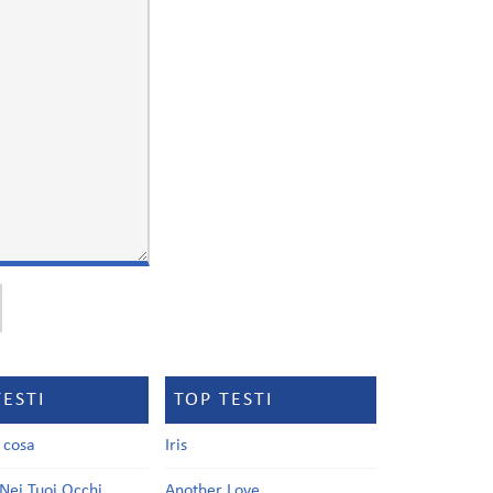
TESTI
TOP TESTI
a cosa
Iris
Nei Tuoi Occhi
Another Love