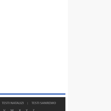
TESTI NATALIZI
TESTI SANREMO
V
W
X
Y
Z