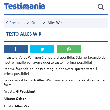
G President
>
Other
>
Alles Wir
TESTO ALLES WIR
Il testo di
Alles Wir
non è ancora disponibile. Stiamo facendo del
nostro meglio per avere questo testo il prima possibile!
Stiamo facendo del nostro meglio per avere questo testo il
prima possibile!
Se conosci il testo di Alles Wir inviacelo compilando il seguente
form:
Artista:
G President
Album:
Other
Titolo:
Alles Wir