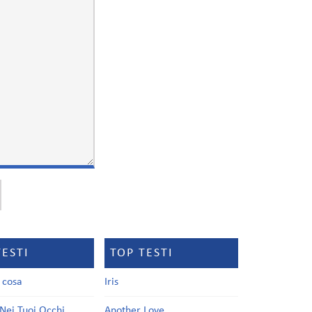
TESTI
TOP TESTI
a cosa
Iris
Nei Tuoi Occhi
Another Love