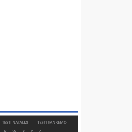
TESTI NATALIZI
TESTI SANREMO
V
W
X
Y
Z