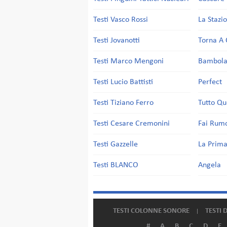
Testi Vasco Rossi
La Stazi
Testi Jovanotti
Torna A 
Testi Marco Mengoni
Bambol
Testi Lucio Battisti
Perfect
Testi Tiziano Ferro
Tutto Qu
Testi Cesare Cremonini
Fai Rum
Testi Gazzelle
La Prima
Testi BLANCO
Angela
TESTI COLONNE SONORE
TESTI 
#
A
B
C
D
E