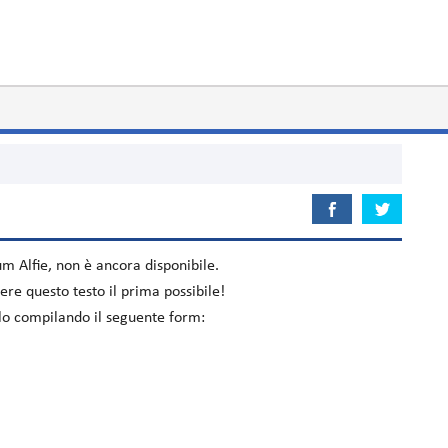
bum
Alfie
, non è ancora disponibile.
re questo testo il prima possibile!
celo compilando il seguente form: