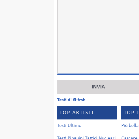
Testi di G-frsh
TOP ARTISTI
TOP 
Testi Ultimo
Più bell
Testi Pinguini Tattici Nucleari
Cascare 