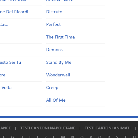
one Dei Ricordi
Disfruto
Casa
Perfect
a
The First Time
Demons
esto Sei Tu
Stand By Me
ore
Wonderwall
 Volta
Creep
All Of Me
DANCE
TESTI CANZONI NAPOLETANE
TESTI CARTONI ANIMATI
F
G
H
I
J
K
L
M
N
O
P
Q
R
S
T
U