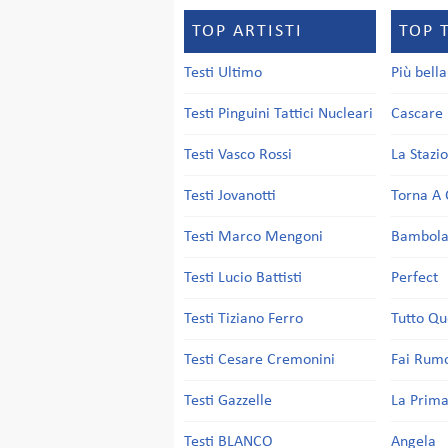
TOP ARTISTI
TOP 
Testi Ultimo
Più bell
Testi Pinguini Tattici Nucleari
Cascare 
Testi Vasco Rossi
La Stazi
Testi Jovanotti
Torna A 
Testi Marco Mengoni
Bambol
Testi Lucio Battisti
Perfect
Testi Tiziano Ferro
Tutto Qu
Testi Cesare Cremonini
Fai Rum
Testi Gazzelle
La Prima
Testi BLANCO
Angela