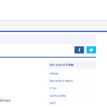
Altri testi di
El RM
Celoso
Borracho Y Necio
Y Tu!
Carita Linda
 almas
24/7