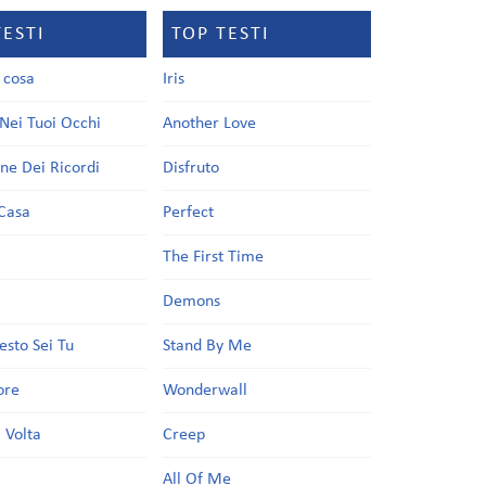
TESTI
TOP TESTI
a cosa
Iris
Nei Tuoi Occhi
Another Love
one Dei Ricordi
Disfruto
Casa
Perfect
a
The First Time
Demons
esto Sei Tu
Stand By Me
ore
Wonderwall
 Volta
Creep
All Of Me