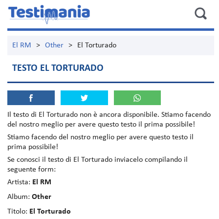
El RM
>
Other
>
El Torturado
TESTO EL TORTURADO
Il testo di
El Torturado
non è ancora disponibile. Stiamo facendo
del nostro meglio per avere questo testo il prima possibile!
Stiamo facendo del nostro meglio per avere questo testo il
prima possibile!
Se conosci il testo di El Torturado inviacelo compilando il
seguente form:
Artista:
El RM
Album:
Other
Titolo:
El Torturado