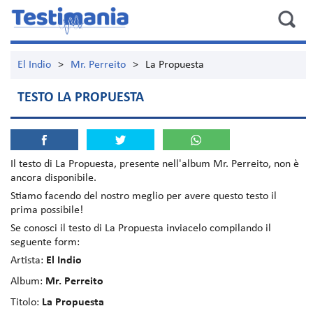
El Indio
>
Mr. Perreito
>
La Propuesta
TESTO LA PROPUESTA
Il testo di
La Propuesta
, presente nell'album
Mr. Perreito
, non è
ancora disponibile.
Stiamo facendo del nostro meglio per avere questo testo il
prima possibile!
Se conosci il testo di La Propuesta inviacelo compilando il
seguente form:
Artista:
El Indio
Album:
Mr. Perreito
Titolo:
La Propuesta