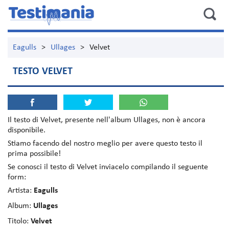
Eagulls
>
Ullages
>
Velvet
TESTO VELVET
Il testo di
Velvet
, presente nell'album
Ullages
, non è ancora
disponibile.
Stiamo facendo del nostro meglio per avere questo testo il
prima possibile!
Se conosci il testo di Velvet inviacelo compilando il seguente
form:
Artista:
Eagulls
Album:
Ullages
Titolo:
Velvet