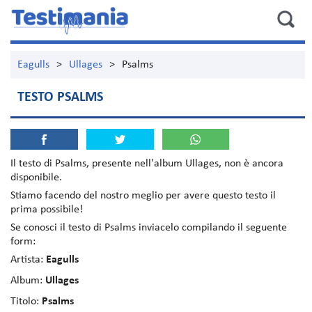
Eagulls
>
Ullages
>
Psalms
TESTO PSALMS
Il testo di
Psalms
, presente nell'album
Ullages
, non è ancora
disponibile.
Stiamo facendo del nostro meglio per avere questo testo il
prima possibile!
Se conosci il testo di Psalms inviacelo compilando il seguente
form:
Artista:
Eagulls
Album:
Ullages
Titolo:
Psalms