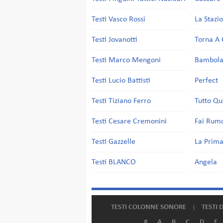
Testi Vasco Rossi
La Stazi
Testi Jovanotti
Torna A 
Testi Marco Mengoni
Bambol
Testi Lucio Battisti
Perfect
Testi Tiziano Ferro
Tutto Qu
Testi Cesare Cremonini
Fai Rum
Testi Gazzelle
La Prima
Testi BLANCO
Angela
TESTI COLONNE SONORE
TESTI 
#
A
B
C
D
E