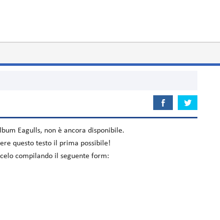
'album
Eagulls
, non è ancora disponibile.
re questo testo il prima possibile!
iacelo compilando il seguente form: