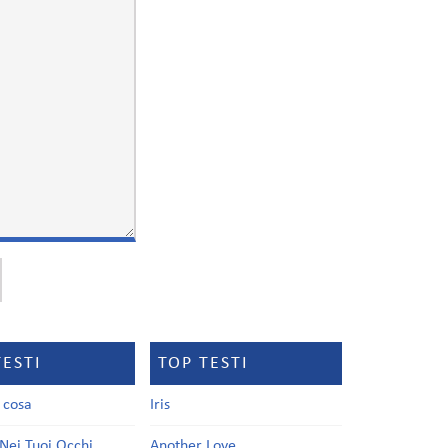
TESTI
TOP TESTI
a cosa
Iris
Nei Tuoi Occhi
Another Love