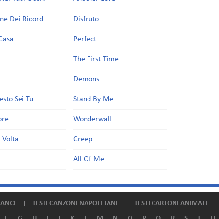
one Dei Ricordi
Disfruto
Casa
Perfect
a
The First Time
Demons
esto Sei Tu
Stand By Me
ore
Wonderwall
 Volta
Creep
All Of Me
DANCE
TESTI CANZONI NAPOLETANE
TESTI CARTONI ANIMATI
F
G
H
I
J
K
L
M
N
O
P
Q
R
S
T
U