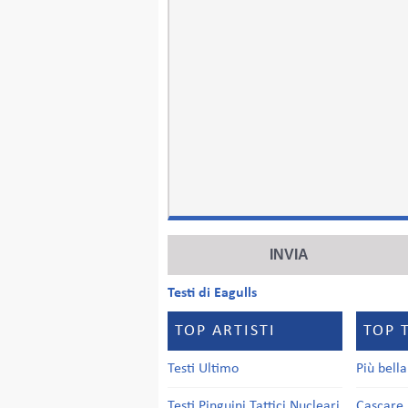
Testi di Eagulls
TOP ARTISTI
TOP 
Testi Ultimo
Più bell
Testi Pinguini Tattici Nucleari
Cascare 