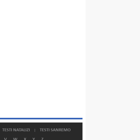
TESTI NATALIZI
TESTI SANREMO
V
W
X
Y
Z