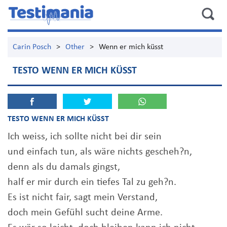
Carin Posch
>
Other
>
Wenn er mich küsst
TESTO WENN ER MICH KÜSST
TESTO WENN ER MICH KÜSST
Ich weiss, ich sollte nicht bei dir sein
und einfach tun, als wäre nichts gescheh?n,
denn als du damals gingst,
half er mir durch ein tiefes Tal zu geh?n.
Es ist nicht fair, sagt mein Verstand,
doch mein Gefühl sucht deine Arme.