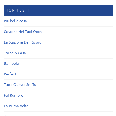
TOP TESTI
Più bella cosa
Cascare Nei Tuoi Occhi
La Stazione Dei Ricordi
Torna A Casa
Bambola
Perfect
Tutto Questo Sei Tu
Fai Rumore
La Prima Volta