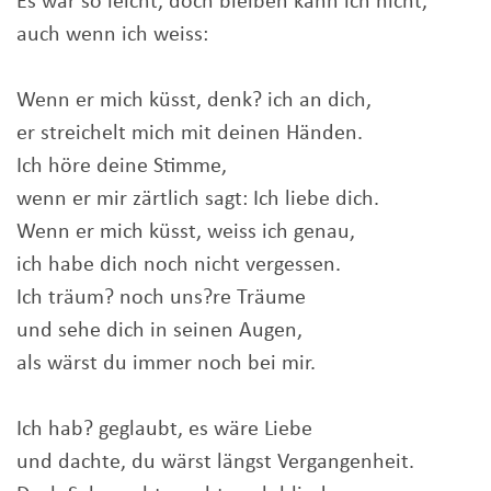
Es wär so leicht, doch bleiben kann ich nicht,
auch wenn ich weiss:
Wenn er mich küsst, denk? ich an dich,
er streichelt mich mit deinen Händen.
Ich höre deine Stimme,
wenn er mir zärtlich sagt: Ich liebe dich.
Wenn er mich küsst, weiss ich genau,
ich habe dich noch nicht vergessen.
Ich träum? noch uns?re Träume
und sehe dich in seinen Augen,
als wärst du immer noch bei mir.
Ich hab? geglaubt, es wäre Liebe
und dachte, du wärst längst Vergangenheit.