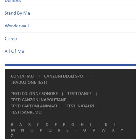
Demons
Stand By Me
Wonderwall
Creep
All Of Me
CONTATTACI
CANZONI DEGLI SPOT
TRADUZIONE TESTI
TESTI COLONNE SONORE
TESTI DANCE
TESTI CANZONI NAPOLETANE
TESTI CARTONI ANIMATI
TESTI NATALIZI
TESTI SANREMO
#
A
B
C
D
E
F
G
H
I
J
K
L
M
N
O
P
Q
R
S
T
U
V
W
X
Y
Z