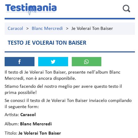
Caracol
>
Blanc Mercredi
>
Je Volerai Ton Baiser
TESTO JE VOLERAI TON BAISER
Il testo di
Je Volerai Ton Baiser
, presente nell'album
Blanc
Mercredi
, non è ancora disponibile.
Stiamo facendo del nostro meglio per avere questo testo il
prima possibile!
Se conosci il testo di Je Volerai Ton Baiser inviacelo compilando
il seguente form:
Artista:
Caracol
Album:
Blanc Mercredi
Titolo:
Je Volerai Ton Baiser