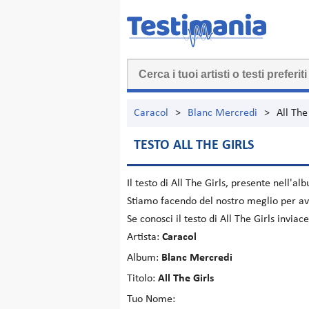
Caracol
>
Blanc Mercredi
>
All The
TESTO ALL THE GIRLS
Il testo di
All The Girls
, presente nell'a
Stiamo facendo del nostro meglio per ave
Se conosci il testo di All The Girls invia
Artista:
Caracol
Album:
Blanc Mercredi
Titolo:
All The Girls
Tuo Nome: