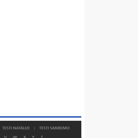
TESTI NATALIZI
TESTI SANREMO
V
W
X
Y
Z