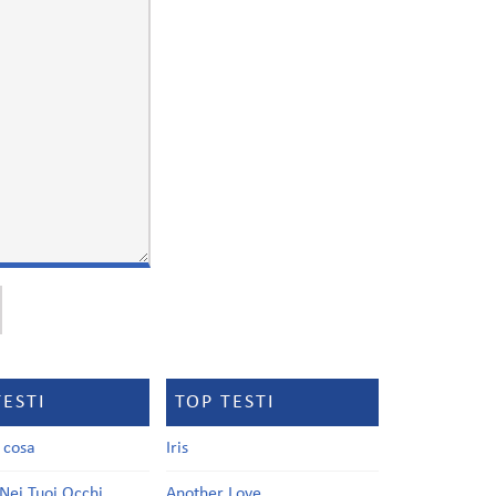
TESTI
TOP TESTI
a cosa
Iris
Nei Tuoi Occhi
Another Love