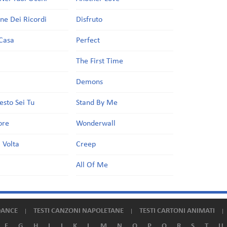
one Dei Ricordi
Disfruto
Casa
Perfect
a
The First Time
Demons
esto Sei Tu
Stand By Me
ore
Wonderwall
 Volta
Creep
All Of Me
DANCE
TESTI CANZONI NAPOLETANE
TESTI CARTONI ANIMATI
F
G
H
I
J
K
L
M
N
O
P
Q
R
S
T
U