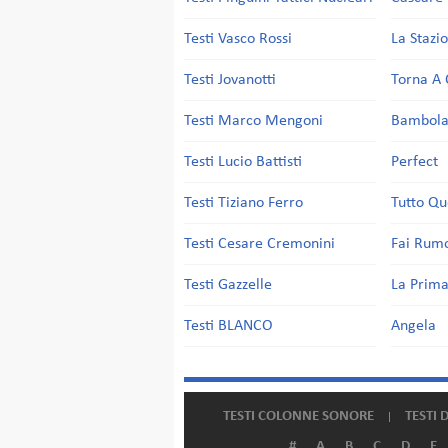
Testi Vasco Rossi
La Stazi
Testi Jovanotti
Torna A 
Testi Marco Mengoni
Bambol
Testi Lucio Battisti
Perfect
Testi Tiziano Ferro
Tutto Qu
Testi Cesare Cremonini
Fai Rum
Testi Gazzelle
La Prima
Testi BLANCO
Angela
TESTI COLONNE SONORE
TESTI 
#
A
B
C
D
E