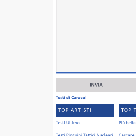
Testi di Caracol
TOP ARTISTI
TOP 
Testi Ultimo
Più bell
Testi Pinguini Tattici Nucleari
Cascare 