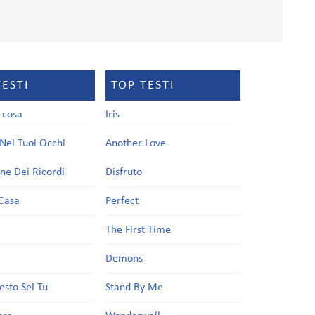
TESTI
TOP TESTI
a cosa
Iris
Nei Tuoi Occhi
Another Love
one Dei Ricordi
Disfruto
Casa
Perfect
a
The First Time
Demons
esto Sei Tu
Stand By Me