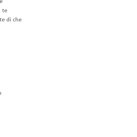
re
 te
te di che
o