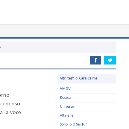
e
Altri testi di
Cara Calma
VMDV
orno
Rodica
 ci penso
Universo
a la voce
Altalene
Sono Io O Sei Tu?