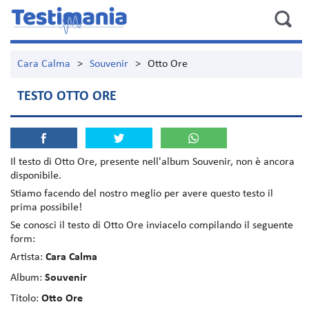
Cara Calma
>
Souvenir
>
Otto Ore
TESTO OTTO ORE
Il testo di
Otto Ore
, presente nell'album
Souvenir
, non è ancora
disponibile.
Stiamo facendo del nostro meglio per avere questo testo il
prima possibile!
Se conosci il testo di Otto Ore inviacelo compilando il seguente
form:
Artista:
Cara Calma
Album:
Souvenir
Titolo:
Otto Ore