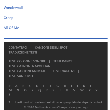
Wonderwall
Creep
All Of Me
CONTATTACI
CANZONI DEGLI SPOT
TRADUZIONE TESTI
TESTI COLONNE SONORE
TESTI DANCE
TESTI CANZONI NAPOLETANE
TESTI CARTONI ANIMATI
TESTI NATALIZI
TESTI SANREMO
#
A
B
C
D
E
F
G
H
I
J
K
L
M
N
O
P
Q
R
S
T
U
V
W
X
Y
Z
Tutti i testi musicali contenuti nel sito sono proprietà dei rispettivi autori.
© 2026 Testimania.com -
Change privacy settings