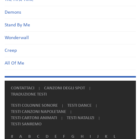
Demons
Stand By Me
Wonderwall
Creep
All Of Me
CONTATTACI
CANZONI DEGLI SPOT
TRADUZIONE TESTI
TESTI COLONNE SONORE
TESTI DANCE
TESTI CANZONI NAPOLETANE
TESTI CARTONI ANIMATI
TESTI NATALIZI
TESTI SANREMO
#
A
B
C
D
E
F
G
H
I
J
K
L