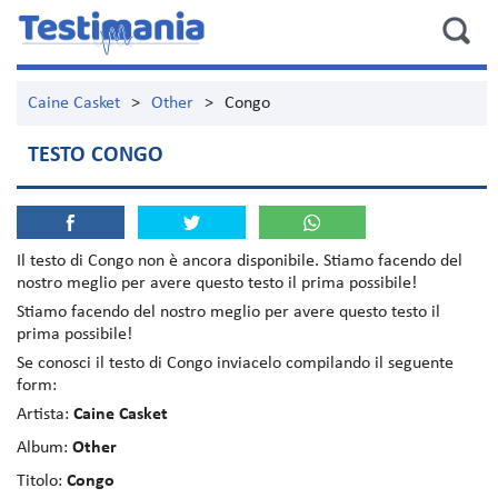
Caine Casket
>
Other
>
Congo
TESTO CONGO
Il testo di
Congo
non è ancora disponibile. Stiamo facendo del
nostro meglio per avere questo testo il prima possibile!
Stiamo facendo del nostro meglio per avere questo testo il
prima possibile!
Se conosci il testo di Congo inviacelo compilando il seguente
form:
Artista:
Caine Casket
Album:
Other
Titolo:
Congo